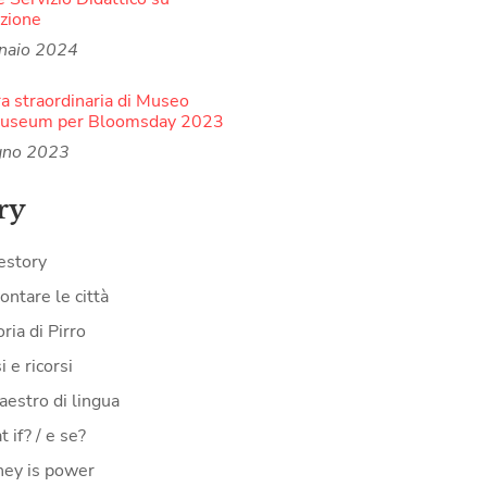
zione
naio 2024
a straordinaria di Museo
Museum per Bloomsday 2023
gno 2023
ry
estory
ontare le città
oria di Pirro
i e ricorsi
aestro di lingua
 if? / e se?
ey is power