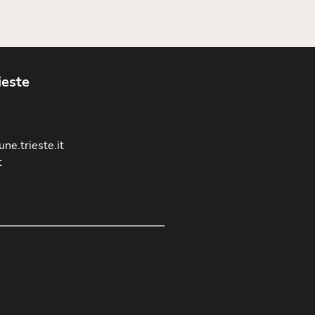
ieste
ne.trieste.it
t