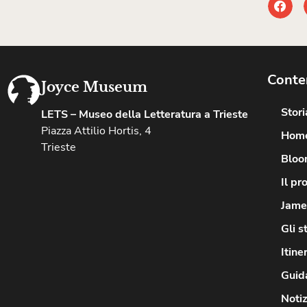
Conte
Joyce Museum
Stor
LETS – Museo della Letteratura a Trieste
Piazza Attilio Hortis, 4
Hom
Trieste
Bloo
Il pr
James
Gli s
Itine
Guida
Notiz