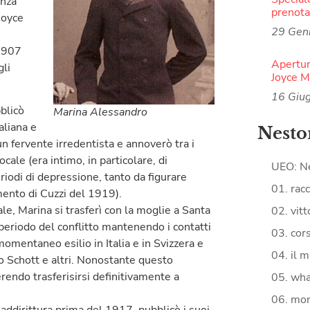
anza
prenota
Joyce
29 Gen
 1907
Apertur
gli
Joyce 
16 Giu
blicò
Marina Alessandro
taliana e
Nesto
un fervente irredentista e annoverò tra i
ocale (era intimo, in particolare, di
UEO: N
riodi di depressione, tanto da figurare
01. racc
ento di Cuzzi del 1919).
le, Marina si trasferì con la moglie a Santa
02. vitt
 periodo del conflitto mantenendo i contatti
03. cors
momentaneo esilio in Italia e in Svizzera e
04. il m
do Schott e altri. Nonostante questo
rendo trasferisirsi definitivamente a
05. what
06. mon