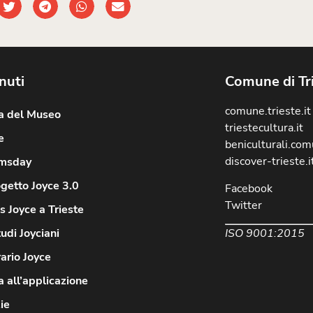
nuti
Comune di Tr
comune.trieste.it
ia del Museo
triestecultura.it
e
beniculturali.comu
discover-trieste.i
msday
ogetto Joyce 3.0
Facebook
Twitter
 Joyce a Trieste
ISO 9001:2015
tudi Joyciani
rario Joyce
 all’applicazione
ie