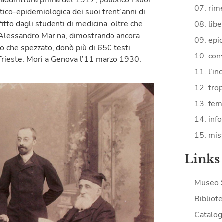
ddirittura prima del 1917, pubblicò i suoi
07. rime
stico-epidemiologica dei suoi trent’anni di
itto dagli studenti di medicina. oltre che
08. lib
29 Alessandro Marina, dimostrando ancora
09. epi
tro che spezzato, donò più di 650 testi
10. con
i Trieste. Morì a Genova l’11 marzo 1930.
11. l’in
12. tro
13. fe
14. inf
15. mist
Links
Museo 
Bibliote
Catalogo