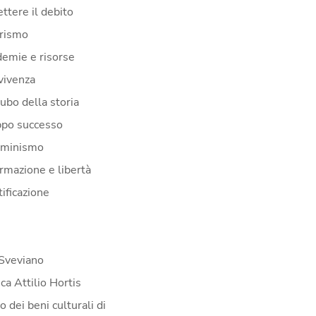
ttere il debito
erismo
demie e risorse
vivenza
cubo della storia
ppo successo
mminismo
ormazione e libertà
ificazione
Sveviano
ca Attilio Hortis
 dei beni culturali di