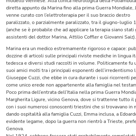
modello viennese. Alla clinica neurologica della Poliambul
diretta appunto da Marina fino alla prima Guerra Mondiale, 
venne curato con l’elettroterapia per il suo braccio destro
paralizzato, o parzialmente paralizzato, tra il giugno-luglio
(anche se è probabile che ad applicare la terapia siano stati 
assistenti del dottor Marina, Attilio Coffler e Giovanni Saiz).
Marina era un medico estremamente rigoroso e capace: pub
dozzine di articoli sulle principali riviste mediche in lingua i
tedesca e diversi studi raccolti in volume. Politicamente fu 
suoi amici molti tra i principali esponenti dell’irredentismo l
Giuseppe Cuzzi, che ebbe in cura durante i suoi ricorrenti pe
come unico erede non appartenente alla famiglia nel testam
Poco prima dell’entrata dell’Italia nella prima Guerra Mondia
Margherita Ligure, vicino Genova, dove si trattenne tutto il
con i suoi numerosi conoscenti triestini che si trovavano in 
dando ospitalità alla famiglia Cuzzi, Emma inclusa, a Edoar
evidente legame, dopo la guerra non rientrò a Trieste, prefe
Genova.