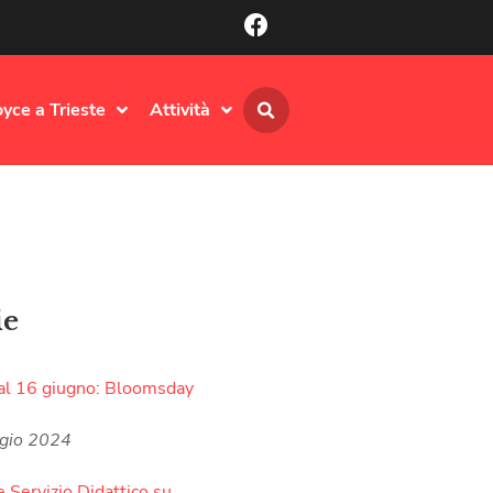
oyce a Trieste
Attività
ie
al 16 giugno: Bloomsday
gio 2024
e Servizio Didattico su