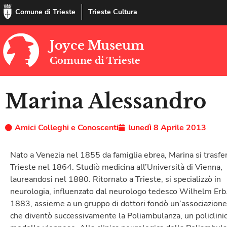
Comune di Trieste
Trieste Cultura
Joyce Museum
Comune di Trieste
Marina Alessandro
Amici Colleghi e Conoscenti
lunedì 8 Aprile 2013
Nato a Venezia nel 1855 da famiglia ebrea, Marina si trasfer
Trieste nel 1864. Studiò medicina all’Università di Vienna,
laureandosi nel 1880. Ritornato a Trieste, si specializzò in
neurologia, influenzato dal neurologo tedesco Wilhelm Erb
1883, assieme a un gruppo di dottori fondò un’associazione
che diventò successivamente la Poliambulanza, un policlinic