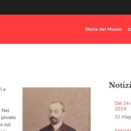
Storia del Museo
J
Notiz
ì a
Dal 14 
2024
. Nel
31 Mag
 privata
o sul
Special