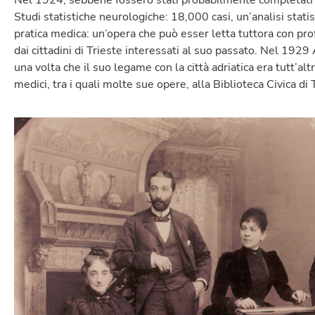
Nel 1924, sebbene fossero stati probabilmente completati a
Studi statistiche neurologiche: 18,000 casi, un’analisi stati
pratica medica: un’opera che può esser letta tuttora con prof
dai cittadini di Trieste interessati al suo passato. Nel 19
una volta che il suo legame con la città adriatica era tutt’al
medici, tra i quali molte sue opere, alla Biblioteca Civica d