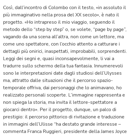
Così, dall’incontro di Colombo con il testo, «in assoluto il
più immaginativo nella prosa del XX secolo», è nato il
progetto. «Ho intrapreso il mio viaggio, seguendo il
metodo dello “step by step” o, se volete, “page by page”,
vagando da una scena all’altra, non come un lettore, ma
come uno spettatore, con l’occhio attento a catturare i
dettagli più onirici, inaspettati, improbabili, sorprendenti.
Leggi dei segni e, quasi inconsapevolmente, li vai a
tradurre sullo schermo della tua fantasia. Innumerevoli
sono le interpretazioni date dagli studiosi dell’Ulysses
ma, attratto dalle situazioni che il percorso spazio-
temporale offriva, dai personaggi che lo animavano, ho
realizzato personali scoperte. L’immagine rappresenta e
non spiega la storia, ma invita il lettore-spettatore a
giocarci dentro». Per il progetto, dunque, un palco di
prestigio: il percorso pittorico di rivitazione e traduzione
in immagini dell’Ulisse “ha destato grande interesse –
commenta Franca Ruggieri, presidente della James Joyce