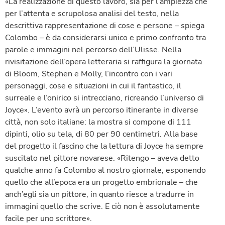
«La realizzazione di questo lavoro, sia per l’ampiezza che
per l’attenta e scrupolosa analisi del testo, nella
descrittiva rappresentazione di cose e persone – spiega
Colombo – è da considerarsi unico e primo confronto tra
parole e immagini nel percorso dell’Ulisse. Nella
rivisitazione dell’opera letteraria si raffigura la giornata
di Bloom, Stephen e Molly, l’incontro con i vari
personaggi, cose e situazioni in cui il fantastico, il
surreale e l’onirico si intrecciano, ricreando l’universo di
Joyce». L’evento avrà un percorso itinerante in diverse
città, non solo italiane: la mostra si compone di 111
dipinti, olio su tela, di 80 per 90 centimetri. Alla base
del progetto il fascino che la lettura di Joyce ha sempre
suscitato nel pittore novarese. «Ritengo – aveva detto
qualche anno fa Colombo al nostro giornale, esponendo
quello che all’epoca era un progetto embrionale – che
anch’egli sia un pittore, in quanto riesce a tradurre in
immagini quello che scrive. E ciò non è assolutamente
facile per uno scrittore».