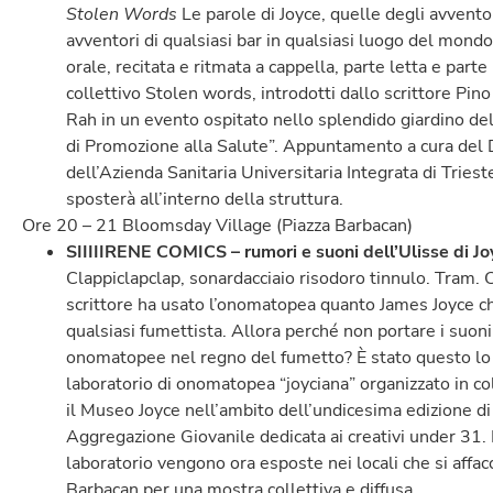
Stolen Words
Le parole di Joyce, quelle degli avvento
avventori di qualsiasi bar in qualsiasi luogo del mond
orale, recitata e ritmata a cappella, parte letta e parte
collettivo Stolen words, introdotti dallo scrittore Pi
Rah in un evento ospitato nello splendido giardino de
di Promozione alla Salute”. Appuntamento a cura del
dell’Azienda Sanitaria Universitaria Integrata di Triest
sposterà all’interno della struttura.
Ore 20 – 21 Bloomsday Village (Piazza Barbacan)
SIIIIIRENE COMICS – rumori e suoni dell’Ulisse di Jo
Clappiclapclap, sonardacciaio risodoro tinnulo. Tram. C
scrittore ha usato l’onomatopea quanto James Joyce ch
qualsiasi fumettista. Allora perché non portare i suoni,
onomatopee nel regno del fumetto? È stato questo lo s
laboratorio di onomatopea “joyciana” organizzato in c
il Museo Joyce nell’ambito dell’undicesima edizione di 
Aggregazione Giovanile dedicata ai creativi under 31. 
laboratorio vengono ora esposte nei locali che si affac
Barbacan per una mostra collettiva e diffusa.