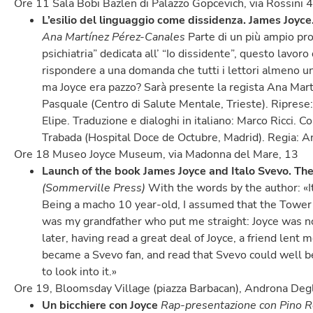
Ore 11 Sala Bobi Bazlen di Palazzo Gopcevich, via Rossini 4
L’esilio del linguaggio come dissidenza. James Joy
Ana Martínez Pérez-Canales
Parte di un più ampio prog
psichiatria” dedicata all’ “Io dissidente”, questo lavoro
rispondere a una domanda che tutti i lettori almeno un
ma Joyce era pazzo? Sarà presente la regista Ana Mart
Pasquale (Centro di Salute Mentale, Trieste). Ripres
Elipe. Traduzione e dialoghi in italiano: Marco Ricci. 
Trabada (Hospital Doce de Octubre, Madrid). Regia: 
Ore 18 Museo Joyce Museum, via Madonna del Mare, 13
Launch of the book James Joyce and Italo Svevo. The
(Sommerville Press)
With the words by the author: «It
Being a macho 10 year-old, I assumed that the Tower w
was my grandfather who put me straight: Joyce was no g
later, having read a great deal of Joyce, a friend lent
became a Svevo fan, and read that Svevo could well b
to look into it.»
Ore 19, Bloomsday Village (piazza Barbacan), Androna Degl
Un bicchiere con Joyce
Rap-presentazione con Pino Ro