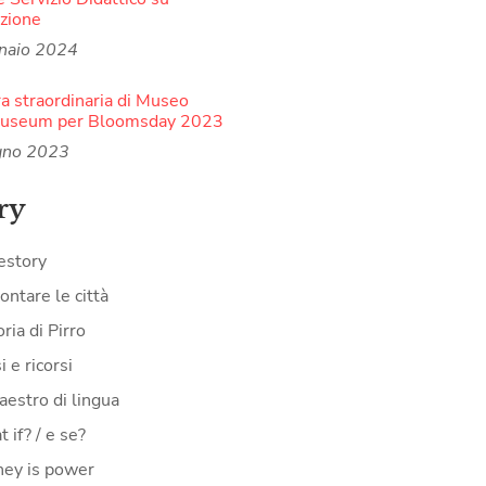
zione
naio 2024
a straordinaria di Museo
Museum per Bloomsday 2023
gno 2023
ry
estory
ontare le città
oria di Pirro
i e ricorsi
aestro di lingua
 if? / e se?
ey is power