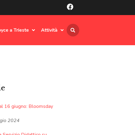
oyce a Trieste
Attività
ie
al 16 giugno: Bloomsday
gio 2024
e Servizio Didattico su