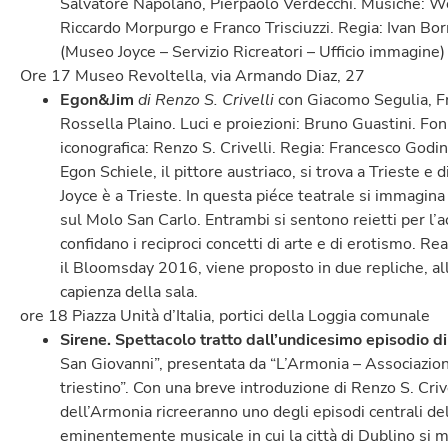
Salvatore Napolano, Pierpaolo Verdecchi. Musiche: 
Riccardo Morpurgo e Franco Trisciuzzi. Regia: Ivan B
(Museo Joyce – Servizio Ricreatori – Ufficio immagine)
Ore 17 Museo Revoltella, via Armando Diaz, 27
Egon&Jim
di Renzo S. Crivelli
con Giacomo Segulia, F
Rossella Plaino. Luci e proiezioni: Bruno Guastini. F
iconografica: Renzo S. Crivelli. Regia: Francesco God
Egon Schiele, il pittore austriaco, si trova a Trieste e
Joyce è a Trieste. In questa piéce teatrale si immagina u
sul Molo San Carlo. Entrambi si sentono reietti per l’ac
confidano i reciproci concetti di arte e di erotismo. Re
il Bloomsday 2016, viene proposto in due repliche, alle
capienza della sala.
ore 18 Piazza Unità d’Italia, portici della Loggia comunale
Sirene. Spettacolo tratto dall’undicesimo episodio di
San Giovanni”, presentata da “L’Armonia – Associazion
triestino”. Con una breve introduzione di Renzo S. Crivel
dell’Armonia ricreeranno uno degli episodi centrali del
eminentemente musicale in cui la città di Dublino si m