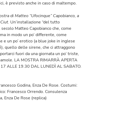
ici, è previsto anche in caso di maltempo.
ostra di Matteo “Ufocinque” Capobianco, a
Ciut.
Un’installazione “del tutto
 al secolo Matteo Capobianco che, come
, ma in modo un po’ differente, come
 un po’ erotico (a blue joke in inglese
é), quello delle sirene, che ci attraggono
portarci fuori da una giornata un po’ triste,
 Seguiamole. LA MOSTRA RIMARRÀ APERTA
 17 ALLE 19.30 DAL LUNEDÌ AL SABATO.
rancesco Godina, Enza De Rose. Costumi:
onico: Francesco Orrendo. Consulenza
na, Enza De Rose (replica)