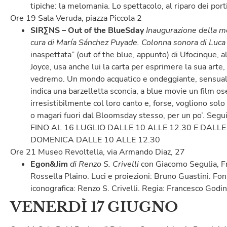
tipiche: la melomania. Lo spettacolo, al riparo dei port
Ore 19 Sala Veruda, piazza Piccola 2
SIRΣNS – Out of the BlueSday
Inaugurazione della m
cura di María Sánchez Puyade. Colonna sonora di Luca 
inaspettata” (out of the blue, appunto) di Ufocinque,
Joyce, usa anche lui la carta per esprimere la sua arte
vedremo. Un mondo acquatico e ondeggiante, sensuale e
indica una barzelletta sconcia, a blue movie un film os
irresistibilmente col loro canto e, forse, vogliono solo 
o magari fuori dal Bloomsday stesso, per un po’.
FINO AL 16 LUGLIO DALLE 10 ALLE 12.30 E DALLE
DOMENICA DALLE 10 ALLE 12.30
Ore 21 Museo Revoltella, via Armando Diaz, 27
Egon&Jim
di Renzo S. Crivelli
con Giacomo Segulia, F
Rossella Plaino. Luci e proiezioni: Bruno Guastini. F
iconografica: Renzo S. Crivelli. Regia: Francesco Godi
VENERDÌ 17 GIUGNO