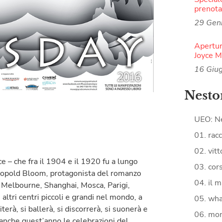
prenota
29 Gen
Apertur
Joyce 
16 Giu
Nesto
UEO: N
01. racc
02. vitt
ce – che fra il 1904 e il 1920 fu a lungo
03. cors
Leopold Bloom, protagonista del romanzo
04. il m
 Melbourne, Shanghai, Mosca, Parigi,
altri centri piccoli e grandi nel mondo, a
05. what
terà, si ballerà, si discorrerà, si suonerà e
06. mon
 anche quest’anno le celebrazioni del