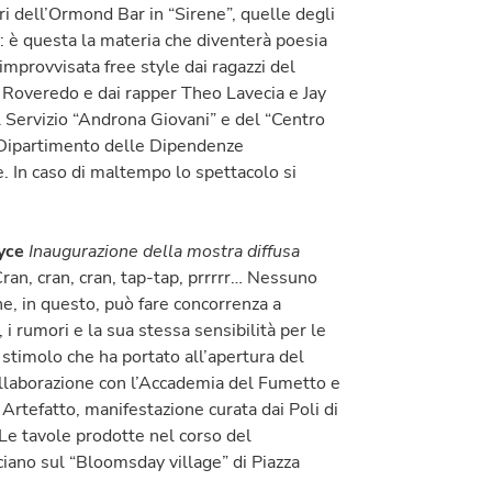
ri dell’Ormond Bar in “Sirene”, quelle degli
o: è questa la materia che diventerà poesia
 improvvisata free style dai ragazzi del
no Roveredo e dai rapper Theo Lavecia e Jay
l Servizio “Androna Giovani” e del “Centro
 Dipartimento delle Dipendenze
e. In caso di maltempo lo spettacolo si
yce
Inaugurazione della mostra diffusa
ran, cran, cran, tap-tap, prrrrr… Nessuno
e, in questo, può fare concorrenza a
 i rumori e la sua stessa sensibilità per le
timolo che ha portato all’apertura del
ollaborazione con l’Accademia del Fumetto e
Artefatto, manifestazione curata dai Poli di
Le tavole prodotte nel corso del
ciano sul “Bloomsday village” di Piazza