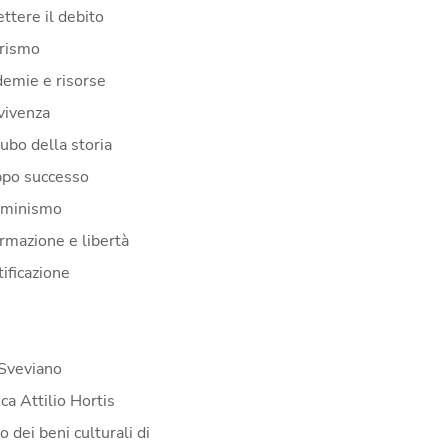
ttere il debito
erismo
demie e risorse
vivenza
cubo della storia
ppo successo
mminismo
ormazione e libertà
ificazione
Sveviano
ca Attilio Hortis
 dei beni culturali di