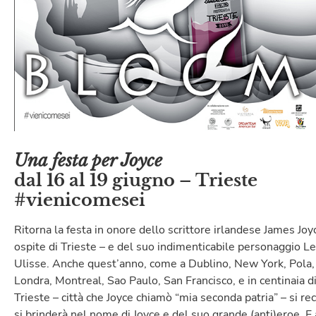
Una festa per Joyce
dal 16 al 19 giugno – Trieste
#vienicomesei
Ritorna la festa in onore dello scrittore irlandese James Joy
ospite di Trieste – e del suo indimenticabile personaggio 
Ulisse. Anche quest’anno, come a Dublino, New York, Pola,
Londra, Montreal, Sao Paulo, San Francisco, e in centinaia di 
Trieste – città che Joyce chiamò “mia seconda patria” – si reci
si brinderà nel nome di Joyce e del suo grande (anti)eroe. E