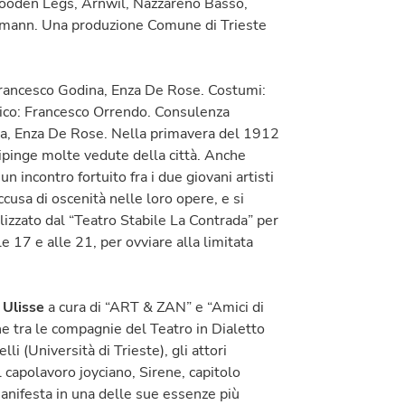
Wooden Legs, Arnwil, Nazzareno Basso,
ormann. Una produzione Comune di Trieste
rancesco Godina, Enza De Rose. Costumi:
onico: Francesco Orrendo. Consulenza
ina, Enza De Rose. Nella primavera del 1912
 dipinge molte vedute della città. Anche
n incontro fortuito fra i due giovani artisti
cusa di oscenità nelle loro opere, e si
alizzato dal “Teatro Stabile La Contrada” per
 17 e alle 21, per ovviare alla limitata
 Ulisse
a cura di “ART & ZAN” e “Amici di
e tra le compagnie del Teatro in Dialetto
li (Università di Trieste), gli attori
 capolavoro joyciano, Sirene, capitolo
anifesta in una delle sue essenze più