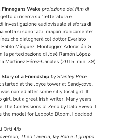
ce. Finnegans Wake
proiezione del film di
etto di ricerca su “letteratura e
 di investigazione audiovisuale si sforza di
a volta si sono fatti, magari ironicamente:
ínez che dialogherà col dottor Evaristo
e: Pablo Mínguez. Montaggio: Adoración G.
Con la partecipazione di José Ramón López-
Ana Martínez Pérez-Canales (2015, min. 39)
 Story of a Friendship
by Stanley Price
 started at the Joyce tower at Sandycove.
as named after some silly local girl. It
irl, but a great Irish writer. Many years
 me The Confessions of Zeno by Italo Svevo. I
e the model for Leopold Bloom. I decided
i Orti 4/b
veredo, Theo Lavecia, Jay Rah e il gruppo