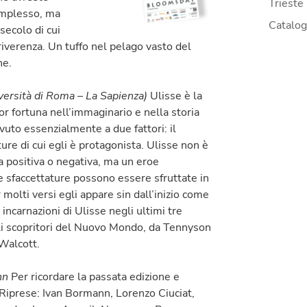
Trieste
omplesso, ma
Catalo
secolo di cui
riverenza. Un tuffo nel pelago vasto del
ne.
iversità di Roma – La Sapienza)
Ulisse è la
or fortuna nell’immaginario e nella storia
vuto essenzialmente a due fattori: il
ture di cui egli è protagonista. Ulisse non è
a positiva o negativa, ma un eroe
e sfaccettature possono essere sfruttate in
r molti versi egli appare sin dall’inizio come
ncarnazioni di Ulisse negli ultimi tre
gli scopritori del Nuovo Mondo, da Tennyson
 Walcott.
nn
Per ricordare la passata edizione e
. Riprese: Ivan Bormann, Lorenzo Ciuciat,