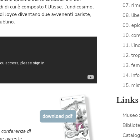
07. rime
 di cui è composto l’Ulisse: l’undicesimo,
di Joyce diventano due avvenenti bariste,
08. lib
ublino.
09. epi
10. con
11. l’in
12. tro
13. fe
14. inf
15. mist
Links
Museo 
Bibliote
conferenza di
Catalogo
he avreste