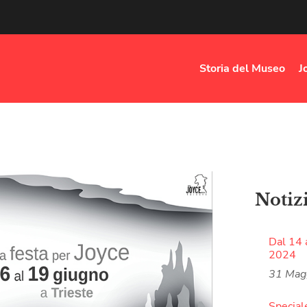
Storia del Museo
J
Notiz
Dal 14 
2024
31 Mag
Special