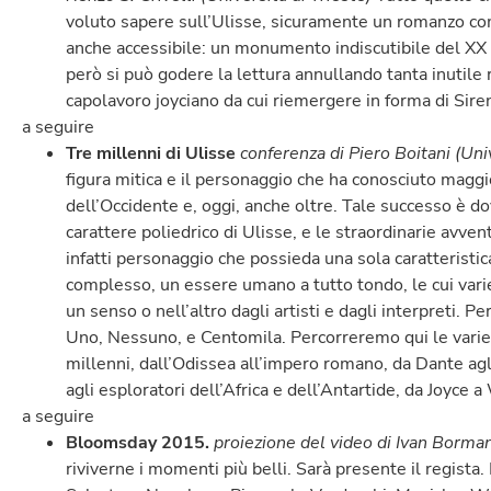
voluto sapere sull’Ulisse, sicuramente un romanzo c
anche accessibile: un monumento indiscutibile del XX 
però si può godere la lettura annullando tanta inutile 
capolavoro joyciano da cui riemergere in forma di Sire
a seguire
Tre millenni di Ulisse
conferenza di Piero Boitani (Un
figura mitica e il personaggio che ha conosciuto maggi
dell’Occidente e, oggi, anche oltre. Tale successo è do
carattere poliedrico di Ulisse, e le straordinarie avven
infatti personaggio che possieda una sola caratteristic
complesso, un essere umano a tutto tondo, le cui vari
un senso o nell’altro dagli artisti e dagli interpreti. Pe
Uno, Nessuno, e Centomila. Percorreremo qui le varie i
millenni, dall’Odissea all’impero romano, da Dante a
agli esploratori dell’Africa e dell’Antartide, da Joyce a
a seguire
Bloomsday 2015.
proiezione del video di Ivan Borma
riviverne i momenti più belli. Sarà presente il regista