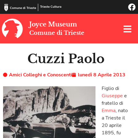
Trieste Cultura
Comune di Trieste
Joyce Museum
Comune di Trieste
Cuzzi Paolo
Amici Colleghi e Conoscenti
lunedì 8 Aprile 2013
Figlio di
Giuseppe
e
fratello di
Emma
, nato
a Trieste il
20 aprile
1895, fu