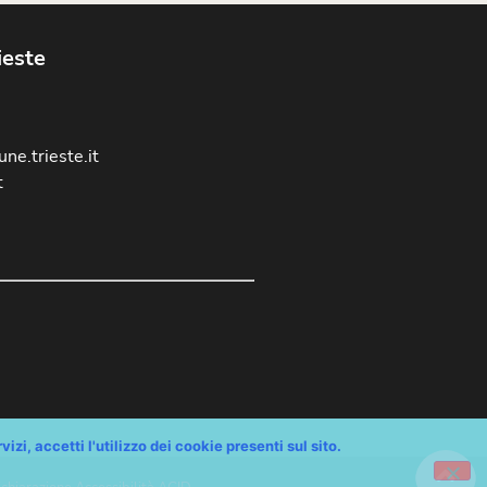
ieste
ne.trieste.it
t
izi, accetti l'utilizzo dei cookie presenti sul sito.