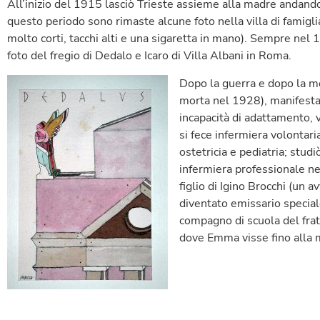
All’inizio del 1915 lasciò Trieste assieme alla madre andando
questo periodo sono rimaste alcune foto nella villa di famigli
molto corti, tacchi alti e una sigaretta in mano). Sempre ne
foto del fregio di Dedalo e Icaro di Villa Albani in Roma.
Dopo la guerra e dopo la mo
morta nel 1928), manifesta
incapacità di adattamento, 
si fece infermiera volontari
ostetricia e pediatria; stud
infermiera professionale n
figlio di Igino Brocchi (un 
diventato emissario special
compagno di scuola del frate
dove Emma visse fino alla 