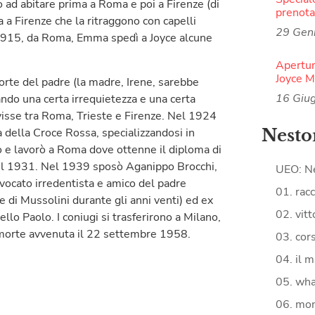
 ad abitare prima a Roma e poi a Firenze (di
prenota
a a Firenze che la ritraggono con capelli
29 Gen
l 1915, da Roma, Emma spedì a Joyce alcune
Apertur
Joyce 
rte del padre (la madre, Irene, sarebbe
16 Giu
ndo una certa irrequietezza e una certa
visse tra Roma, Trieste e Firenze. Nel 1924
a della Croce Rossa, specializzandosi in
Nesto
iò e lavorò a Roma dove ottenne il diploma di
el 1931. Nel 1939 sposò Aganippo Brocchi,
UEO: N
avvocato irredentista e amico del padre
01. racc
e di Mussolini durante gli anni venti) ed ex
02. vitt
llo Paolo. I coniugi si trasferirono a Milano,
morte avvenuta il 22 settembre 1958.
03. cors
04. il m
05. what
06. mon