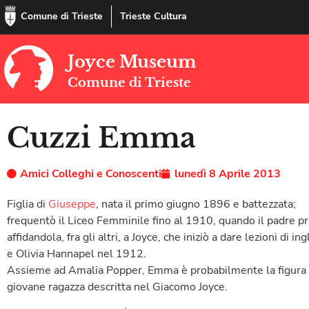
Comune di Trieste
Trieste Cultura
Joyce Museum
Comune di Trieste
Cuzzi Emma
Amici Colleghi e Conoscenti
lunedì 8 Aprile 2013
Figlia di
Giuseppe
, nata il primo giugno 1896 e battezzata;
frequentò il Liceo Femminile fino al 1910, quando il padre pre
affidandola, fra gli altri, a Joyce, che iniziò a dare lezioni di
e Olivia Hannapel nel 1912.
Assieme ad Amalia Popper, Emma è probabilmente la figura che
giovane ragazza descritta nel Giacomo Joyce.