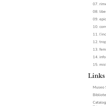
07. rime
08. lib
09. epi
10. con
11. l’in
12. tro
13. fe
14. inf
15. mist
Links
Museo 
Bibliote
Catalogo