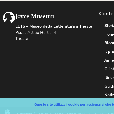
Conte
Joyce Museum
Stor
LETS – Museo della Letteratura a Trieste
Piazza Attilio Hortis, 4
Hom
Trieste
Bloo
Il pr
James
Gli s
Itine
Guida
Notiz
Questo sito utilizza i cookie per assicurarsi che tu