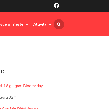
oyce a Trieste
Attività
ie
al 16 giugno: Bloomsday
gio 2024
e Servizio Didattico su