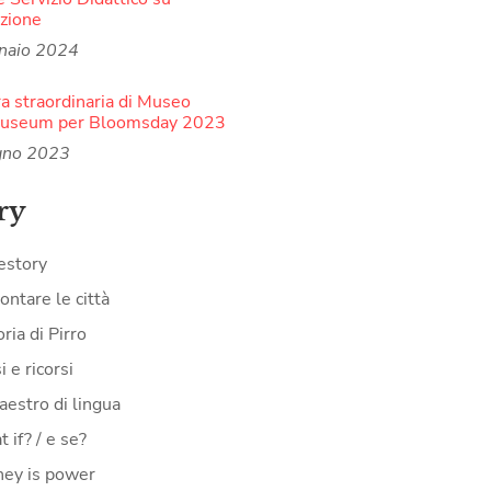
zione
naio 2024
a straordinaria di Museo
Museum per Bloomsday 2023
gno 2023
ry
estory
ontare le città
oria di Pirro
i e ricorsi
aestro di lingua
 if? / e se?
ey is power