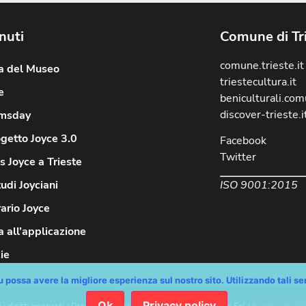
nuti
Comune di Tr
comune.trieste.it
ia del Museo
triestecultura.it
e
beniculturali.comu
discover-trieste.i
msday
ogetto Joyce 3.0
Facebook
Twitter
 Joyce a Trieste
ISO 9001:2015
tudi Joyciani
rario Joyce
 all’applicazione
ie
 possa avere la migliore esperienza sul nostro sito. Utilizzando tali serv
Ok
Privacy policy