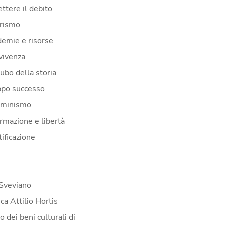
ttere il debito
erismo
demie e risorse
vivenza
cubo della storia
ppo successo
mminismo
ormazione e libertà
ificazione
Sveviano
ca Attilio Hortis
 dei beni culturali di