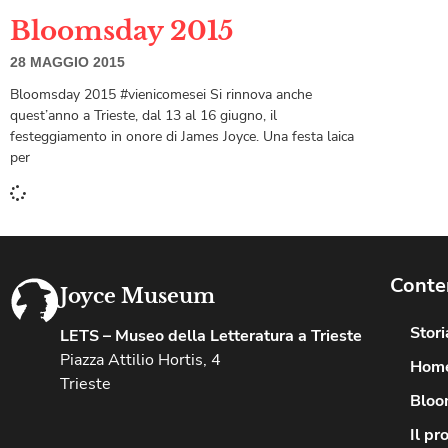
Bloomsday 2015
28 MAGGIO 2015
Bloomsday 2015 #vienicomesei Si rinnova anche
quest’anno a Trieste, dal 13 al 16 giugno, il
festeggiamento in onore di James Joyce. Una festa laica
per
Conte
Joyce Museum
Stor
LETS – Museo della Letteratura a Trieste
Piazza Attilio Hortis, 4
Hom
Trieste
Bloo
Il pr