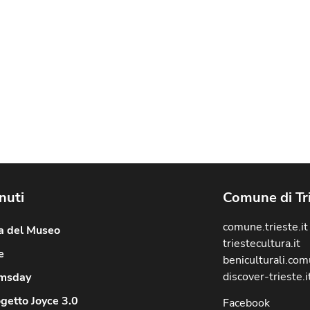
nuti
Comune di Tr
comune.trieste.it
ia del Museo
triestecultura.it
e
beniculturali.comu
discover-trieste.i
msday
ogetto Joyce 3.0
Facebook