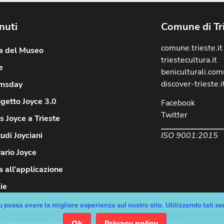
nuti
Comune di Tr
comune.trieste.it
ia del Museo
triestecultura.it
e
beniculturali.comu
discover-trieste.i
msday
ogetto Joyce 3.0
Facebook
Twitter
 Joyce a Trieste
ISO 9001:2015
tudi Joyciani
rario Joyce
 all’applicazione
ie
 possa avere la migliore esperienza sul nostro sito. Utilizzando tali serv
Ok
Privacy policy