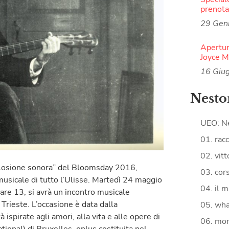
prenota
29 Gen
Apertur
Joyce 
16 Giu
Nesto
UEO: N
01. racc
02. vitt
plosione sonora” del Bloomsday 2016,
03. cors
 musicale di tutto l’Ulisse. Martedì 24 maggio
04. il m
re 13, si avrà un incontro musicale
” Trieste. L’occasione è data dalla
05. what
ispirate agli amori, alla vita e alle opere di
06. mon
tional) di Bruxelles, onlus costituita nel