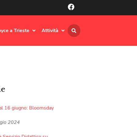
oyce a Trieste
Attività
ie
al 16 giugno: Bloomsday
gio 2024
e Servizio Didattico su