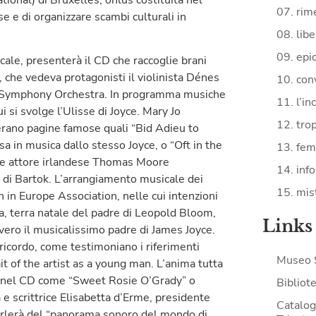
07. rime
e e di organizzare scambi culturali in
08. lib
09. epi
icale, presenterà il CD che raccoglie brani
 che vedeva protagonisti il violinista Dénes
10. con
io Symphony Orchestra. In programma musiche
11. l’in
i si svolge l’Ulisse di Joyce. Mary Jo
12. tro
overano pagine famose quali “Bid Adieu to
 in musica dallo stesso Joyce, o “Oft in the
13. fe
o e attore irlandese Thomas Moore
14. inf
di Bartok. L’arrangiamento musicale dei
15. mist
sh in Europe Association, nelle cui intenzioni
, terra natale del padre di Leopold Bloom,
Links
vvero il musicalissimo padre di James Joyce.
 ricordo, come testimoniano i riferimenti
Museo 
t of the artist as a young man. L’anima tutta
nti nel CD come “Sweet Rosie O’Grady” o
Bibliote
 e scrittrice Elisabetta d’Erme, presidente
Catalogo
 parlerà del “panorama sonoro del mondo di