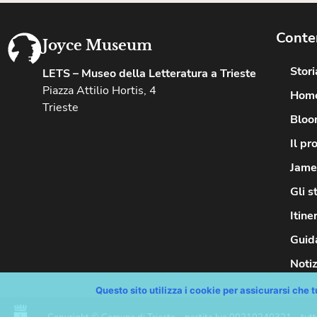
Conte
Joyce Museum
Stor
LETS – Museo della Letteratura a Trieste
Piazza Attilio Hortis, 4
Hom
Trieste
Bloo
Il pr
James
Gli s
Itine
Guida
Notiz
Questo sito utilizza i cookie per assicurarsi che tu