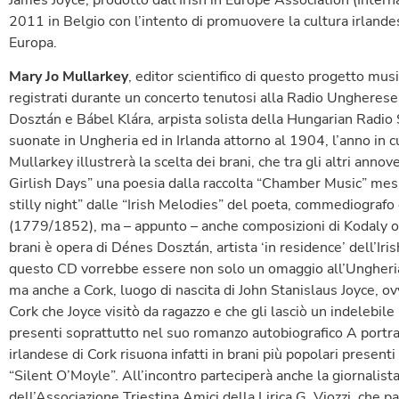
2011 in Belgio con l’intento di promuovere la cultura irlandes
Europa.
Mary Jo Mullarkey
, editor scientifico di questo progetto mus
registrati durante un concerto tenutosi alla Radio Ungherese,
Dosztán e Bábel Klára, arpista solista della Hungarian Rad
suonate in Ungheria ed in Irlanda attorno al 1904, l’anno in cu
Mullarkey illustrerà la scelta dei brani, che tra gli altri ann
Girlish Days” una poesia dalla raccolta “Chamber Music” messa
stilly night” dalle “Irish Melodies” del poeta, commediograf
(1779/1852), ma – appunto – anche composizioni di Kodaly o 
brani è opera di Dénes Dosztán, artista ‘in residence’ dell’Iri
questo CD vorrebbe essere non solo un omaggio all’Ungheria
ma anche a Cork, luogo di nascita di John Stanislaus Joyce, o
Cork che Joyce visitò da ragazzo e che gli lasciò un indelebile
presenti soprattutto nel suo romanzo autobiografico A portrai
irlandese di Cork risuona infatti in brani più popolari prese
“Silent O’Moyle”. All’incontro parteciperà anche la giornalista
dell’Associazione Triestina Amici della Lirica G. Viozzi, che