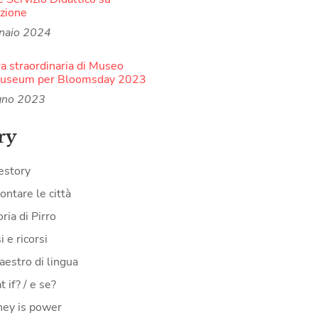
zione
naio 2024
a straordinaria di Museo
Museum per Bloomsday 2023
gno 2023
ry
estory
ontare le città
oria di Pirro
i e ricorsi
aestro di lingua
 if? / e se?
ey is power