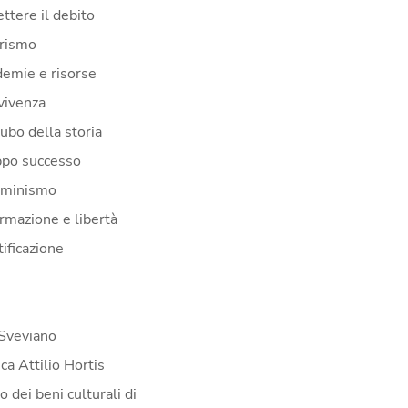
ttere il debito
erismo
demie e risorse
vivenza
cubo della storia
ppo successo
mminismo
ormazione e libertà
ificazione
Sveviano
ca Attilio Hortis
 dei beni culturali di