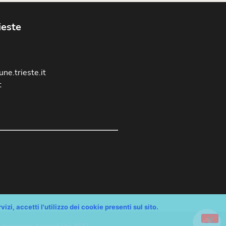
ieste
ne.trieste.it
t
izi, accetti l'utilizzo dei cookie presenti sul sito.