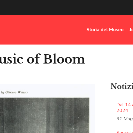
Storia del Museo
J
usic of Bloom
Notiz
Dal 14 
2024
31 Mag
Special